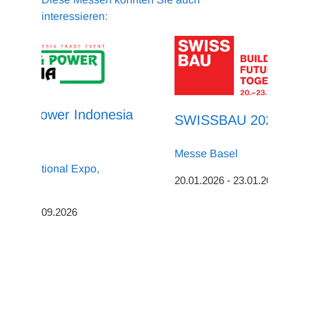
interessieren:
tric & Power Indonesia
SWISSBAU 2026
Messe Basel
a International Expo,
20.01.2026 - 23.01.2026
esien
2026 - 05.09.2026