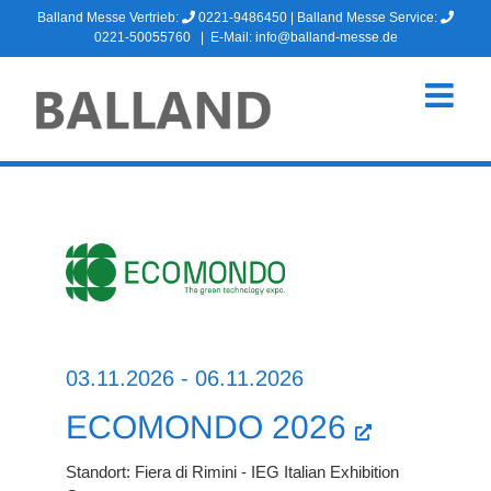
Zum
Balland Messe Vertrieb:
0221-9486450
| Balland Messe Service:
Inhalt
0221-50055760
|
E-Mail: info@balland-messe.de
springen
03.11.2026 - 06.11.2026
ECOMONDO 2026
Standort: Fiera di Rimini - IEG Italian Exhibition