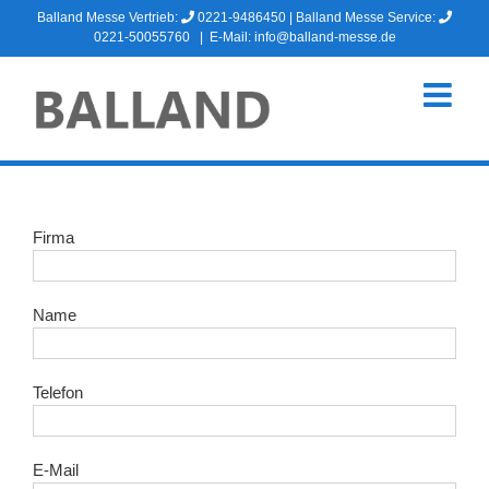
Zum
Balland Messe Vertrieb:
0221-9486450
| Balland Messe Service:
Inhalt
0221-50055760
|
E-Mail: info@balland-messe.de
springen
Firma
Name
Telefon
E-Mail