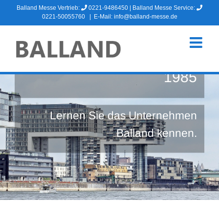
Zum
Balland Messe Vertrieb:
0221-9486450
| Balland Messe Service:
Inhalt
0221-50055760
|
E-Mail: info@balland-messe.de
springen
MESSEMARKETING SEIT
1985
Lernen Sie das Unternehmen
Balland kennen.