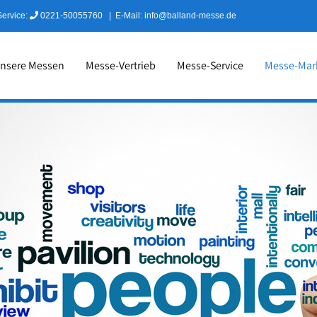
Service:
0221-50055760
|
E-Mail: info@balland-messe.de
nsere Messen
Messe-Vertrieb
Messe-Service
Messe-Mar